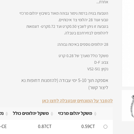
אחרת...
הטבעת בנויה ברמת גימור גבוהה מאוד בשיבוץ יהלום מרכזי
טבעי ועוד 28 יהלומי צד איכותיים.
בטבעת זו ניתן לשבץ 0.50קרט ועד 0.72קרט- דוגמאות
ליהלומים לבחירתכם בטבלה.
28 יהלומים נוספים באיכות גבוהה:
משקל כולל מוערך של 0.28 קרט
צבע: D-F
נקיון: VS2-SI1
אספקה תוך 5-10 ימי עבודה (להזמנות דחופות נא
ליצור קשר)
להסבר על המונחים שבטבלה לחצו כאן
משקל יהלום מרכזי
משקל יהלומים כולל
נקי
משקל יהלום מרכזי
משקל יהלומים כולל
נקי
1-CE
0.87CT
0.59CT