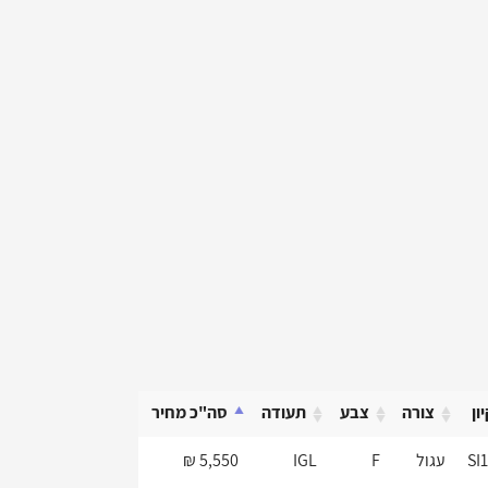
ון
צורה
צבע
תעודה
סה"כ מחיר
ון
צורה
צבע
תעודה
סה"כ מחיר
SI
עגול
F
IGL
5,550 ₪