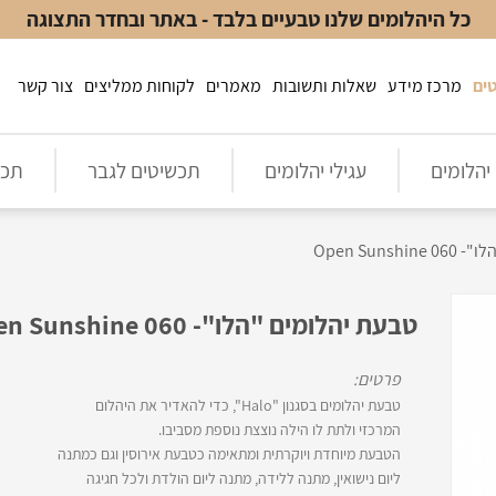
כל היהלומים שלנו טבעיים בלבד - באתר ובחדר התצוגה
ים
מרכז מידע
שאלות ותשובות
מאמרים
לקוחות ממליצים
צור קשר
יהלומים
עגילי יהלומים
תכשיטים לגבר
תכש
Open Suns
טבעת יהלומים "הלו"- Open Sunshine 060
פרטים:
טבעת יהלומים בסגנון "Halo", כדי להאדיר את היהלום
המרכזי ולתת לו הילה נוצצת נוספת מסביבו.
הטבעת מיוחדת ויוקרתית ומתאימה כטבעת אירוסין וגם כמתנה
ליום נישואין, מתנה ללידה, מתנה ליום הולדת ולכל חגיגה