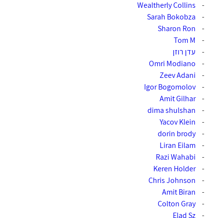
Wealtherly Collins
-
-
Sarah Bokobza‎‏
-
Sharon Ron‏
-
Tom M‏
-
עדן רוזן
-
Omri Modiano‎‏
Zeev Adani
-
-
Igor Bogomolov‎‏
-
Amit Gilhar‎‏
-
dima shulshan‏
Yacov Klein
-
-
dorin brody‏
-
Liran Eilam‎‏ ‏
-
Razi Wahabi‎‏
-
Keren Holder‎‏
Chris Johnson
-
Amit Biran‎
-
Colton Gray
-
-
Elad Sz‏