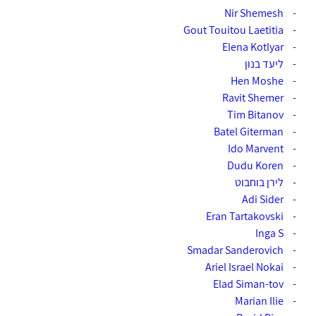
-
Gout Touitou Laetitia‎
-
-
Elena Kotlyar‏
-
‏ליעד בנון
Hen Moshe‎
-
Ravit Shemer‎
-
-
Batel Giterman‎
-
Ido Marvent‎
-
-
-
לירן בוחבוט
Adi Sider‎
-
-
Inga S
-
-
Smadar Sanderovich‎‏
Ariel Israel Nokai‎
-
Elad Siman-tov‎
-
-
Marian Ilie‏