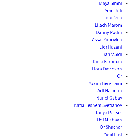
-
-
-
רחל חכם
-
-
-
Assaf Yonovich‏
-
-
-
Dima Farbman‏
-
-
Or‏
-
Yoann Ben-Haim‎‏
-
-
Nuriel Gabay‎‏
-
-
-
Udi Mishaan‏
-
Or Shachar‎‏
-
Yigal Frid‎‏