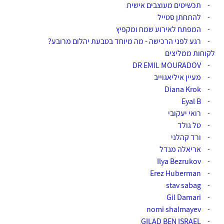
-
תכשיטים מעוצבים אישית
-
להתחתן סטייל
-
המפתח לאירוע שמח ומקפיץ
-
רגע לפני הרכישה - מה מיוחד בטבעת יהלום מרובע?
לקוחות ממליצים
DR EMIL MOURADOV
-
-
מעיין איליאגוייב
Diana Krok
-
Eyal B
-
-
רואי יעקובי
-
טל גולד
-
ורד קהלני
-
אריאלה מנדל
Ilya Bezrukov
-
Erez Huberman
-
stav sabag
-
Gil Damari
-
nomi shalmayev
-
GILAD BEN ISRAEL
-