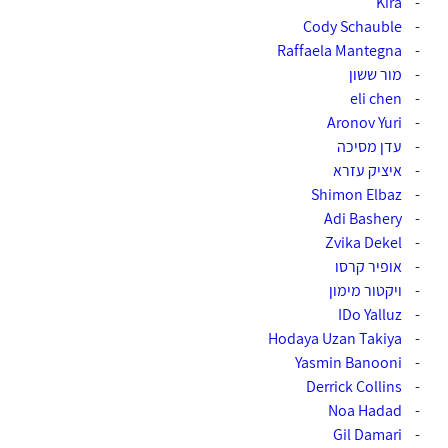
Kira
-
Cody Schauble
-
Raffaela Mantegna
-
-
מור ששון
-
eli chen‏
-
Aronov Yuri‏
-
עדן מסיכה
-
איציק עזרא
-
Shimon Elbaz‏
Adi Bashery
-
-
Zvika Dekel‎‏ ‏
-
אופיר קרסו
-
ויקטור מימון
-
IDo Yalluz‎‏
-
Hodaya Uzan Takiya‎‏
-
Yasmin Banooni‏
Derrick Collins
-
-
Noa Hadad‏
-
Gil Damari‏