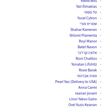
Ravid Biss‎
-
Yair Elmakias‎
-
-
טל מסמי
Yuval Cytron‎
-
-
שמרית מורי
Shahar Kameran‎
-
Shlomi Piamenta
-
Royi Manor‎
-
Batel Navon‎
-
-
‏אלונה קרז'נר
-
-
-
-
מאיה אברהמי
(Pearl Yao (Delivery to USA
-
-
Anna Carmi‏
-
raanan jovani‏
-
Linor Yakov Gairo‎‏
Orel Yuzis Keanan
-