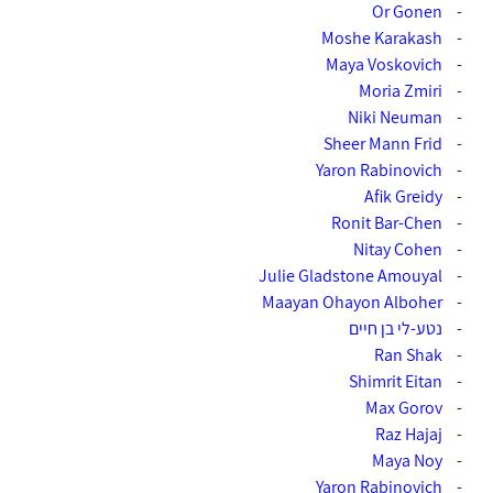
-
Or Gonen‎‏
-
Moshe Karakash‏
Maya Voskovich
-
-
Moria Zmiri‎‏
-
Niki Neuman‎‏
-
Sheer Mann Frid‎‏
-
Yaron Rabinovich‎‏
-
Afik Greidy‎‏
-
-
Nitay Cohen‎‏
-
-
Maayan Ohayon Alboher‎‏
-
נטע-לי בן חיים
-
Ran Shak‎‏
-
Shimrit Eitan‎‏
-
Max Gorov‎‏
-
Raz Hajaj‎‏
-
Maya Noy‎‏
Yaron Rabinovich
-