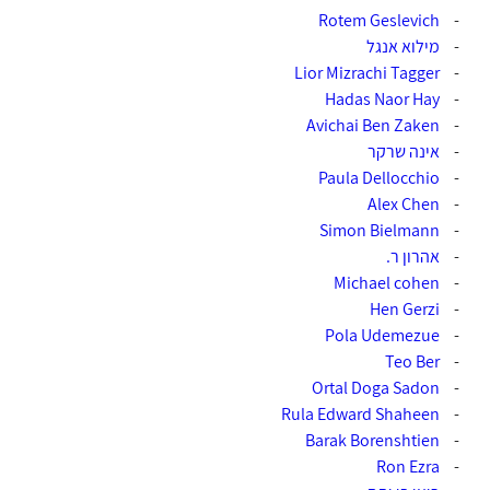
-
Rotem Geslevich‎‏
-
מילוא אנגל
-
Lior Mizrachi Tagger‎‏
-
Hadas Naor Hay‎‏
-
-
אינה שרקר
Paula Dellocchio
-
Alex Chen
-
Simon Bielmann
-
-
אהרון ר.
Michael cohen
-
-
Pola Udemezue
-
-
Teo Ber‎‏
-
Ortal Doga Sadon‎‏
-
Rula Edward Shaheen‎‏
-
Barak Borenshtien‎‏
-
Ron Ezra‎‏