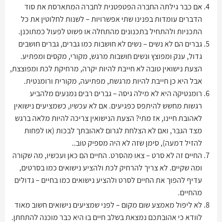
אם כבר גילתה החברה הפטפטנית לחברה המתארסת את סוד
הדברים עומדות בפנינו שתי אפשרויות – לשנות לחלוטין את כל
התכניות ולהתחיל בתכנונים מהתחלה או פשוט לפעול כמתוכנן.
גברים הם לא נשים – נשים לא חושבות כמו גברים, גברים חושבים
גדול, ענק ומפוצץ ונשים חושבות מרגש, מקורי, מקסים ומפתיע.
הצעת נישואין טובה לא חייבת להיות יקרה, מרחיקת לכת ומפוצצת,
אבל היא כן חייבת להיות מרגשת, מפתיעה, מקורית ורומנטית.
רומנטיקה היא לא מילה גיסה – גברים רבים נמנעים מלהביע
רגשות מחשש להיתפס כפגיעים. אם לא עכשיו, כשמציעים נישואין
לאהובת חיינו, אז מתי? הצעת הנישואין צריכה להיות מלאה ברגש
מצד הגבר, ואם לא הצלחת לגרום לאהובתך לבכות (או לפחות
להזיל דמעה), סימן שזה לא היה מספיק טוב..
החיים זה לא סרט – צאו מהסרט. החיים הם כאן ועכשיו, מה שקורה
ומה שקיים. לא צריך להרחיק לכת ולהציע נישואים כמו בסרטים,
עדיף להפוך את החיים לסרט ולהציע נישואים כמו בחיים – גדולים
מהחיים.
לא ליפול מאמצע שום מקום – לפני שמציעים נישואים חשוב מאוד
לוודא כי אהובתכם נמצאת בשלב חיים בו היא כבר מוכנה להתחתן.