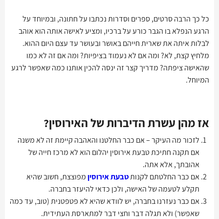
כל כך הרבה סרטים, ספרים וסדרות נכתבו על חתונה, ובמיוחד על
הרגע הנפלא בו הגבר כורע על ברכיו, ומציע לאישה אותה הוא אוהב
לבלות איתה את שארית חייהם באושר ובעושר עד עצם היום ההוא.
מלחיץ קצת, לא? ומה אם לא נעמוד בציפיות? ומה אם זה לא כמו
שהאישה ציפתה? מדריך קצר זה ינסה להכין אותנו כמה שאפשר לרגע
המיוחל.
אז מהן עשרת הדיברות של האירוסין?
לזכור מה העיקר – אם כבר החלטנו והאהבה קיימת זה לא משנה
אם תקנה חתיכת טבעת אירוסין יהלום הוא לא מרכז חייה של
אהובתך, אלא אתה.
אם כבר החלטתם לקנות
טבעת אירוסין
מפוצצת, חשוב שהיא
תקלע לטעמה של האישה, ולכן כדאי להיעזר בחברה.
אם כבר נעזרנו בחברה, יש לוודא שהיא לא פטפטנית (טוב, עד כמה
שאפשר) ולא תגלה דבר וחצי דבר למתארסת העתידית.