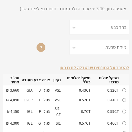
אספקה תוך 3-10 ימי עבודה (להזמנות דחופות נא ליצור קשר)
?
להסבר על המונחים שבטבלה לחצו כאן
משקל יהלום
משקל יהלומים
סה"כ
נקיון
צורה
צבע
תעודה
מרכזי
כולל
מחיר
משקל יהלום
משקל יהלומים
נקיון
צורה
צבע
תעודה
סה"כ
0.32CT
0.43CT
VS1
עגול
J
GIA
3,660 ₪
מרכזי
כולל
מחיר
0.41CT
0.52CT
VS1
עגול
F
EGLP
4,090 ₪
SI1-
0.59CT
0.7CT
עגול
F
IGL
4,150 ₪
CE
0.46CT
0.57CT
SI1
עגול
G
IGL
4,300 ₪