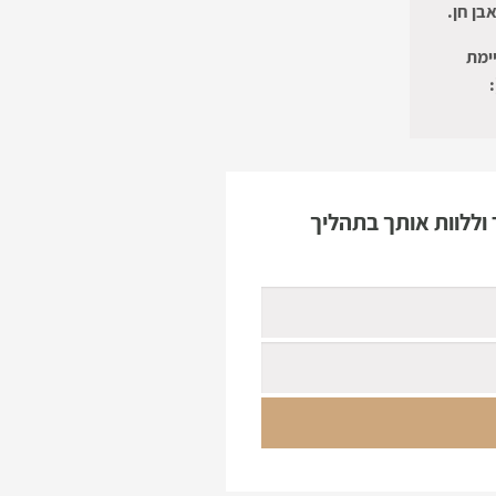
אבן חן.
ימת
וללוות אותך בתהליך