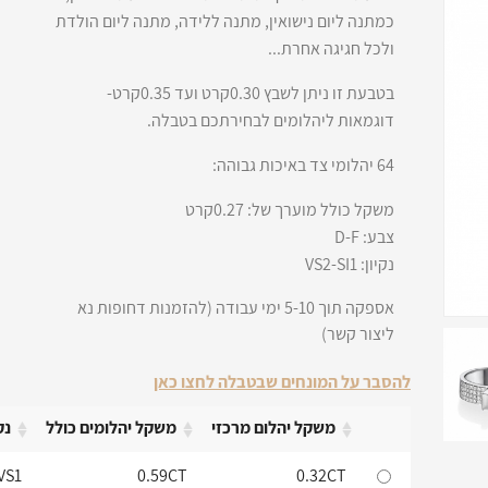
כמתנה ליום נישואין, מתנה ללידה, מתנה ליום הולדת
ולכל חגיגה אחרת...
בטבעת זו ניתן לשבץ 0.30קרט ועד 0.35קרט-
דוגמאות ליהלומים לבחירתכם בטבלה.
64 יהלומי צד באיכות גבוהה:
משקל כולל מוערך של: 0.27קרט
צבע: D-F
נקיון: VS2-SI1
אספקה תוך 5-10 ימי עבודה (להזמנות דחופות נא
ליצור קשר)
להסבר על המונחים שבטבלה לחצו כאן
משקל יהלום מרכזי
משקל יהלומים כולל
נק
משקל יהלום מרכזי
משקל יהלומים כולל
נק
VS1
0.59CT
0.32CT