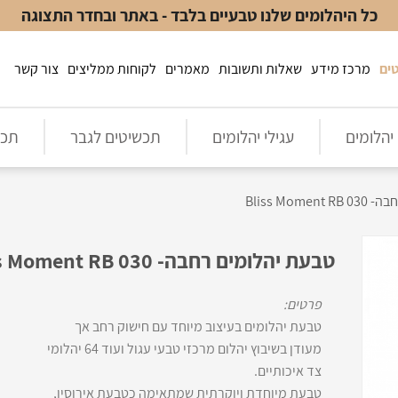
כל היהלומים שלנו טבעיים בלבד - באתר ובחדר התצוגה
ים
מרכז מידע
שאלות ותשובות
מאמרים
לקוחות ממליצים
צור קשר
יהלומים
עגילי יהלומים
תכשיטים לגבר
תכש
Bliss Mom
טבעת יהלומים רחבה- Bliss Moment RB 030
פרטים:
טבעת יהלומים בעיצוב מיוחד עם חישוק רחב אך
מעודן בשיבוץ יהלום מרכזי טבעי עגול ועוד 64 יהלומי
צד איכותיים.
טבעת מיוחדת ויוקרתית שמתאימה כטבעת אירוסין,