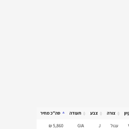
יון
צורה
צבע
תעודה
סה"כ מחיר
יון
צורה
צבע
תעודה
סה"כ מחיר
עגול
J
GIA
5,860 ₪