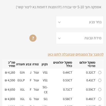
אספקה תוך 5-10 ימי עבודה (להזמנות דחופות נא ליצור קשר)
?
להסבר על המונחים שבטבלה לחצו כאן
משקל יהלום
משקל יהלומים
סה"כ
נקיון
צורה
צבע
תעודה
מרכזי
כולל
מחיר
משקל יהלום
משקל יהלומים
נקיון
צורה
צבע
תעודה
סה"כ
0.32CT
0.44CT
VS1
עגול
J
GIA
4,160 ₪
מרכזי
כולל
מחיר
0.41CT
0.53CT
VS1
עגול
F
EGLP
4,590 ₪
SI1-
0.59CT
0.71CT
עגול
F
IGL
4,650 ₪
CE
0.46CT
0.58CT
SI1
עגול
G
IGL
4,800 ₪