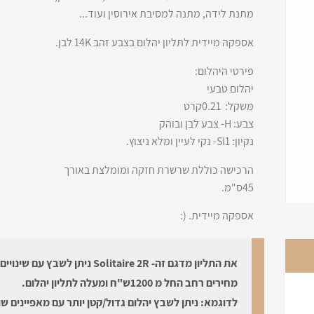
מתנת לידה, מתנה למסיבת אירוסין ועוד...
אספקה מיידית לתליון יהלום בצבע זהב 14K לבן.
פירטי היהלום:
יהלום טבעי
משקל: 0.21קרט
צבע: H- צבע לבן ובוהק
נקיון: SI1- נקי לעיין ומלא ניצוץ.
הרכישה כוללת שרשרת חזקה ומומלצת באורך
45ס"מ.
אספקה מיידית. (:
את התליון מדגם זה- Solitaire 2R ניתן לשבץ עם 
מחירים רחב החל מ 1200ש"ח ומעלה לתליון יהלום.
לדוגמא: ניתן לשבץ יהלום גדול/קטן יותר עם מאפיינים שו