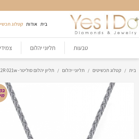
בית
אודות
קטלוג תכשיט
טבעות
תליוני יהלום
צמידי 
בית
קטלוג תכשיטים
תליוני יהלום
תליון יהלום סוליטר- Solitaire 2R 021w
/
/
/
במ
מי