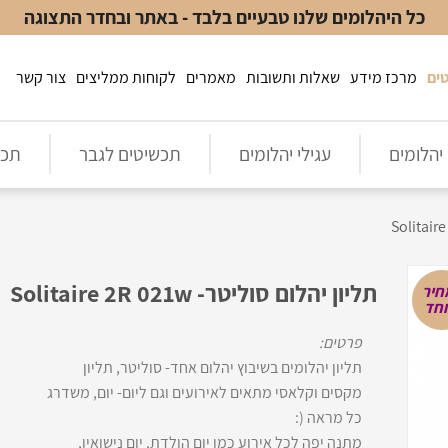
כל היהלומים שלנו טבעיים בלבד - באתר ובחדר התצוגה
ים
מרכז מידע
שאלות ותשובות
מאמרים
לקוחות ממליצים
צור קשר
יהלומים
עגילי יהלומים
תכשיטים לגבר
תכש
תליון יהלום סוליטר- Solitaire 2R 021w
חיר
וחד
פרטים:
תליון יהלומים בשיבוץ יהלום אחד- סוליטר, תליון
מקסים וקלאסי מתאים לאירועים וגם ליום- יום, משדרג
כל מראה (:
מתנה יפה לכל אירוע כמו יום הולדת, יום נישואין,