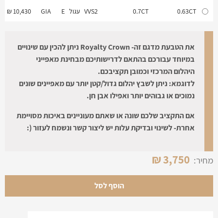
0.63CT
0.7CT
VVS2
עגול
E
GIA
10,430 ₪
0.71CT
0.78CT
VS1
עגול
E
GIA
11,850 ₪
את הטבעת מדגם זה- Royalty Crown ניתן להכין עם שינויים
במיוחד עבורכם בהתאם לדרישותיכם מבחינת מאפייני
היהלום המרכזי וכמובן תקציבכם.
לדוגמא: ניתן לשבץ יהלום גדול/קטן יותר עם מאפיינים שונים
נמוכים או גבוהים יותר ואפילו אבן חן.
אם התקציב שלכם שונה או שאתם מעוניינים באיכות מסויימת
אחרת- לשינוי ובדיקת עלות יש ליצור קשר ונשמח לעזור (:
₪
3,750
מחיר:
הוסף לסל