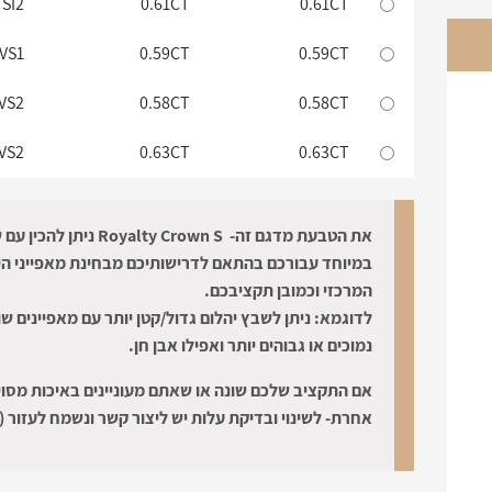
SI2
0.61CT
0.61CT
VS1
0.59CT
0.59CT
VS2
0.58CT
0.58CT
VS2
0.63CT
0.63CT
את הטבעת מדגם זה- Royalty Crown S ניתן
במיוחד עבורכם בהתאם לדרישותיכם מבחינת מאפייני הי
המרכזי וכמובן תקציבכם.
לדוגמא: ניתן לשבץ יהלום גדול/קטן יותר עם מאפיינים שו
נמוכים או גבוהים יותר ואפילו אבן חן.
אם התקציב שלכם שונה או שאתם מעוניינים באיכות מסוי
אחרת- לשינוי ובדיקת עלות יש ליצור קשר ונשמח לעזור (: