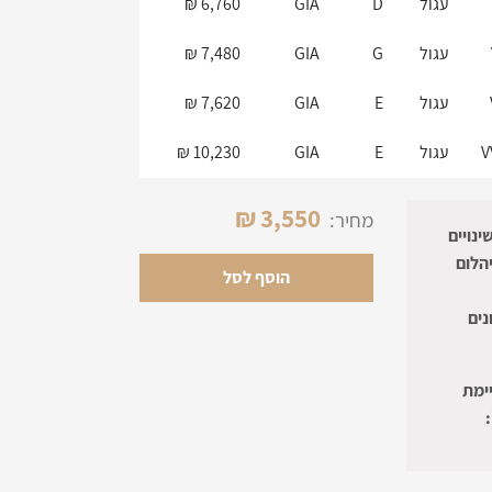
עגול
D
GIA
6,760 ₪
עגול
G
GIA
7,480 ₪
עגול
E
GIA
7,620 ₪
V
עגול
E
GIA
10,230 ₪
₪
3,550
מחיר:
 להכין עם שינויים
הלום
הוסף לסל
נים
ימת