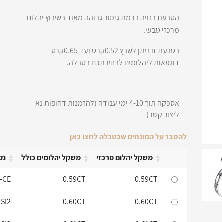
הטבעת בנויה ברמת גימור גבוהה מאוד בשיבוץ יהלום
מרכזי טבעי.
בטבעת זו ניתן לשבץ 0.52קרט ועד 0.65קרט-
דוגמאות ליהלומים לבחירתכם בטבלה.
אספקה תוך 4-10 ימי עבודה (להזמנות דחופות נא
ליצור קשר)
להסבר על המונחים שבטבלה לחצו כאן
משקל יהלום מרכזי
משקל יהלומים כולל
נקי
משקל יהלום מרכזי
משקל יהלומים כולל
נקי
1-CE
0.59CT
0.59CT
SI2
0.60CT
0.60CT