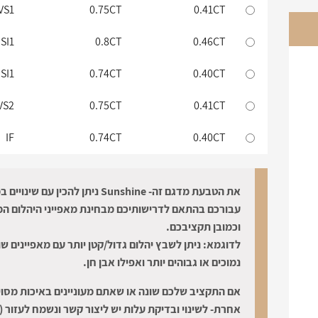
משקל יהלום מרכזי
משקל יהלומים כולל
נק
VS1
0.75CT
0.41CT
SI1
0.8CT
0.46CT
SI1
0.74CT
0.40CT
VS2
0.75CT
0.41CT
IF
0.74CT
0.40CT
את הטבעת מדגם זה- Sunshine ניתן להכין עם שינ
עבורכם בהתאם לדרישותיכם מבחינת מאפייני היהלום המ
וכמובן תקציבכם.
לדוגמא: ניתן לשבץ יהלום גדול/קטן יותר עם מאפיינים שו
נמוכים או גבוהים יותר ואפילו אבן חן.
אם התקציב שלכם שונה או שאתם מעוניינים באיכות מסוי
אחרת- לשינוי ובדיקת עלות יש ליצור קשר ונשמח לעזור (: