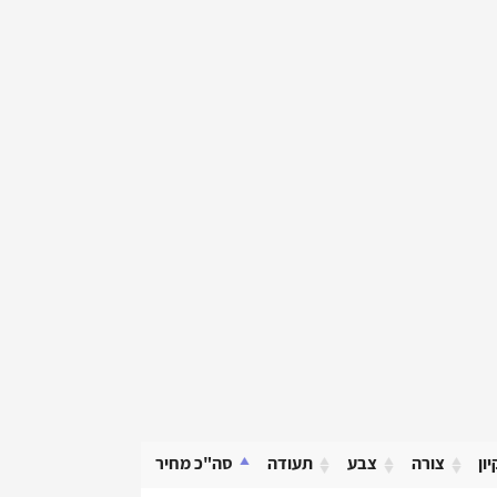
יון
צורה
צבע
תעודה
סה"כ מחיר