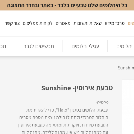
כל היהלומים שלנו טבעיים בלבד - באתר ובחדר התצוגה
ים
מרכז מידע
שאלות ותשובות
מאמרים
לקוחות ממליצים
צור קשר
יהלומים
עגילי יהלומים
תכשיטים לגבר
תכש
טבעת אירוסין- Sunshine
פרטים:
טבעת יהלומים בסגנון "Halo", כדי להאדיר את
היהלום המרכזי ולתת לו הילה נוצצת נוספת מסביבו.
הטבעת מיוחדת ויוקרתית ומתאימה כטבעת אירוסין
וגם כמתנה ליום נישואין, מתנה ללידה, מתנה ליום