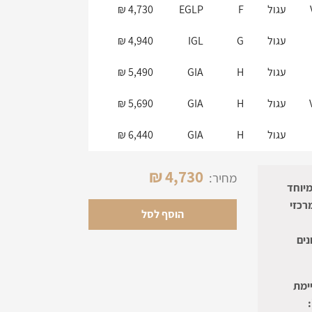
יון
צורה
צבע
תעודה
סה"כ מחיר
עגול
F
EGLP
4,730 ₪
עגול
G
IGL
4,940 ₪
עגול
H
GIA
5,490 ₪
עגול
H
GIA
5,690 ₪
עגול
H
GIA
6,440 ₪
₪
4,730
מחיר:
ויים במיוחד
רכזי
הוסף לסל
נים
ימת