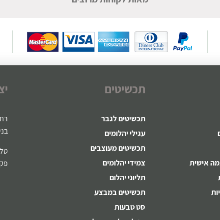
תכשיטים
יצ
תכשיטים לגבר
רח' ז
בני
עגילי יהלומים
תכשיטים מעוצבים
טלפון:721
מה אישית
צמידי יהלומים
פקס: 8-22
תליוני יהלום
ות
תכשיטים במבצע
סט טבעות