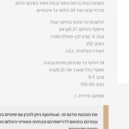
הטבעת בנויה ברמת גימור גבוהה מאוד בשיבוץ יהלום
מרכזי טבעי ועוד 24 יהלומי צד איכותיים.
יהלום מרכזי טיבעי בחיתוך עגול:
מישקל היהלום: 0.37קראט
צבע: G (צבע לבן- מומלץ מאוד)
ניקיון: VS2
תעודה גמולוגית: I.G.L.
24 יהלומי צד טבעיים באיכות גבוהה:
משקל כולל מוערך של: 0.10קרט
צבע: D-F
נקיון: VS2-SI1
אספקה מיידית. (:
את הטבעת מדגם זה- Spiritual ניתן להכין עם שינו
עבורכם בהתאם לדרישותיכם מבחינת מאפייני היהלום המ
וכמובן תקציבכם.